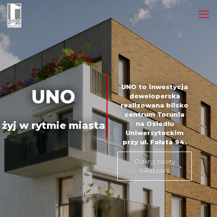
UNO to inwestycja
UNO
deweloperska
realizowana blisko
centrum Torunia
żyj w rytmie miasta
na Osiedlu
Uniwersyteckim
przy ul. Fałata 94.
Odkryj zalety
lokalizacji