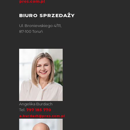
pres.com.pl
BIURO SPRZEDAŻY
Ul. Broniewskiego 4/111,
87-100 Toruń
Angelika Burdach
Tel.
797 185 770
a.burdach@pres.com.pl